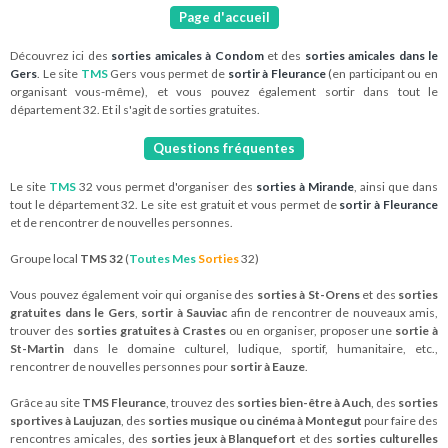
Page d'accueil
Découvrez ici des
sorties amicales à Condom
et des
sorties amicales dans le
Gers
. Le site
TMS
Gers vous permet de
sortir à Fleurance
(en participant ou en
organisant vous-même), et vous pouvez également sortir dans tout le
département 32. Et il s'agit de sorties gratuites.
Questions fréquentes
Le site
TMS
32 vous permet d'organiser des
sorties à Mirande
, ainsi que dans
tout le département 32. Le site est gratuit et vous permet de
sortir à Fleurance
et de rencontrer de nouvelles personnes.
Groupe local
TMS 32
(
Toutes Mes
Sorties
32)
Vous pouvez également voir qui organise des
sorties à St-Orens
et des
sorties
gratuites dans le Gers
,
sortir à Sauviac
afin de rencontrer de nouveaux amis,
trouver des
sorties gratuites à Crastes
ou en organiser, proposer une
sortie à
St-Martin
dans le domaine culturel, ludique, sportif, humanitaire, etc.,
rencontrer de nouvelles personnes pour
sortir à Eauze
.
Grâce au site
TMS Fleurance
, trouvez des
sorties bien-être à Auch
, des
sorties
sportives à Laujuzan
, des
sorties musique ou cinéma à Montegut
pour faire des
rencontres amicales, des
sorties jeux à Blanquefort
et des
sorties culturelles