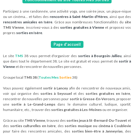
Participez à une randonnée, une activité yoga, une soirée jeux, un pique-nique
ou un cinéma... et faites des
rencontres à Saint-Martin-d'Hères
, ainsi que des
rencontres amicales en Isère
. Grâce aux nombreuses fonctionnalités du
site
TMS Vienne
, inscrivez-vous à des
sorties gratuites à Vienne
et proposez vos
propres
sorties en Isère
.
Page d'accueil
Le site
TMS
38 vous permet d'organiser des
sorties à Bourgoin-Jallieu
, ainsi
que dans tout le département 38. Le site est gratuit et vous permet de
sortir à
Vienne
et de rencontrer de nouvelles personnes.
Groupe local
TMS 38
(
Toutes Mes
Sorties
38)
Vous pouvez également
sortir à Lancey
afin de rencontrer de nouveaux amis,
voir qui organise des
sorties à Seyssuel
et des
sorties gratuites en Isère
,
rencontrer de nouvelles personnes pour
sortir à Gresse-En-Vercors
, proposer
une
sortie à Le-Grand-Lemps
dans le domaine culturel, ludique, sportif,
humanitaire, etc., trouver des
sorties gratuites à Les-Moines
ou en organiser.
Grâce au site
TMS Vienne
, trouvez des
sorties jeux à St-Bernard-Du-Touvet
et
des
sorties culturelles en Isère
, des
sorties musique ou cinéma à Coublevie
pour faire des rencontres amicales, des
sorties bien-être à Janneyrias
, des