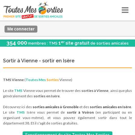
Me connecter
354 000
er
1
site gratuit
membres : TMS
de sorties amicales
Sortir à Vienne - sortir en Isère
TMS Vienne
(
Toutes Mes
Sorties
Vienne)
Le site
TMS
Vienne vous permet de trouver des
sorties à Vienne
, ainsi que plus
généralement des
sorties en Isère
.
Découvrez ici des
sorties amicales à Grenoble
et des
sorties amicales en Isère
.
Le site
TMS
Isère vous permet de
sortir à Voiron
(en participant ou en
organisant vous-même), et vous pouvez également sortir dans tout le
département 38. Et il s'agit de sorties gratuites.
Fonctionnement du site Toutes Mes Sorties