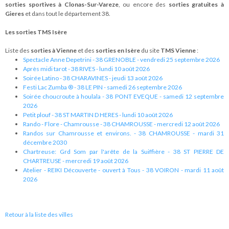
sorties sportives à Clonas-Sur-Vareze
, ou encore des
sorties gratuites à
Gieres
et dans tout le département 38.
Les sorties TMS Isère
Liste des
sorties à Vienne
et des
sorties en Isère
du site
TMS Vienne
:
Spectacle Anne Depetrini - 38 GRENOBLE - vendredi 25 septembre 2026
Après midi tarot - 38 RIVES - lundi 10 août 2026
Soirée Latino - 38 CHARAVINES - jeudi 13 août 2026
Festi Lac Zumba ® - 38 LE PIN - samedi 26 septembre 2026
Soirée choucroute à houlala - 38 PONT EVEQUE - samedi 12 septembre
2026
Petit plouf - 38 ST MARTIN D HERES - lundi 10 août 2026
Rando - Flore - Chamrousse - 38 CHAMROUSSE - mercredi 12 août 2026
Randos sur Chamrousse et environs. - 38 CHAMROUSSE - mardi 31
décembre 2030
Chartreuse: Grd Som par l'arête de la Suiffière - 38 ST PIERRE DE
CHARTREUSE - mercredi 19 août 2026
Atelier - REIKI Découverte - ouvert à Tous - 38 VOIRON - mardi 11 août
2026
Retour à la liste des villes