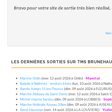
Bravo pour votre site de sortie très bien réalis
Voir
Voir
Voir
Voir
Voir
Voir
LES DERNIÈRES SORTIES SUR TMS BRUNEHA
Marche Ghlin
(mer. 12 août 2026 à Ghlin) -
Mamital
Balade à Nalinnes - environ 6 kms
(lun. 10 août 2026 à Nalin
Rando Adeps 15 km Fleurus
(dim. 09 août 2026 à FLEURUS)
Marche Abbaye de Saint Denis
(mer. 12 août 2026 à Saint-D
Michel chante Sardou
(dim. 09 août 2026 à LOBBES) -
Soph
Marche fédérale Aiseau 20km
(dim. 09 août 2026 à AISEA
René Hausman
(ven. 14 août 2026 à LA LOUVIÈRE) -
Ysali