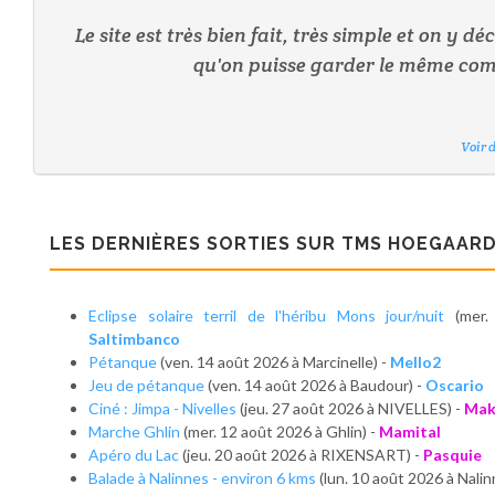
Le site est très bien fait, très simple et on y déc
qu'on puisse garder le même comp
Voir 
Voir 
Voir 
Voir 
Voir 
Voir 
Voir 
LES DERNIÈRES SORTIES SUR TMS HOEGAAR
Eclipse solaire terril de l'héribu Mons jour/nuit
(mer.
Saltimbanco
Pétanque
(ven. 14 août 2026 à Marcinelle) -
Mello2
Jeu de pétanque
(ven. 14 août 2026 à Baudour) -
Oscario
Ciné : Jimpa - Nivelles
(jeu. 27 août 2026 à NIVELLES) -
Mak
Marche Ghlin
(mer. 12 août 2026 à Ghlin) -
Mamital
Apéro du Lac
(jeu. 20 août 2026 à RIXENSART) -
Pasquie
Balade à Nalinnes - environ 6 kms
(lun. 10 août 2026 à Nalin