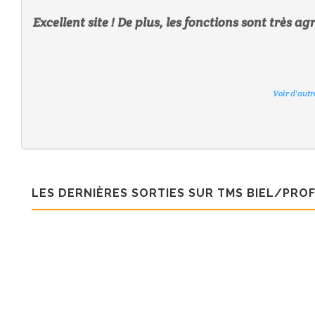
Excellent site ! De plus, les fonctions sont très a
Voir d'aut
Voir d'aut
Voir d'aut
Voir d'aut
Voir d'aut
Voir d'aut
LES DERNIÈRES SORTIES SUR TMS BIEL/PRO