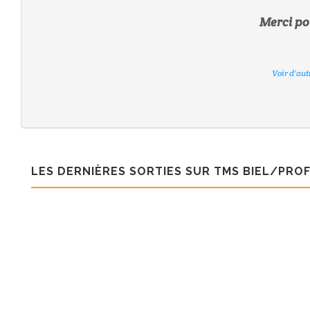
Merci pou
Voir d'au
Voir d'au
Voir d'au
Voir d'au
Voir d'au
Voir d'au
LES DERNIÈRES SORTIES SUR TMS BIEL/PROF