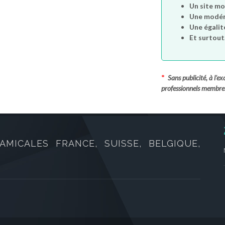
Un site mo
Une modéra
Une égalit
Et surtout.
*
Sans publicité, à l'
professionnels membre
AMICALES FRANCE, SUISSE, BELGIQUE,