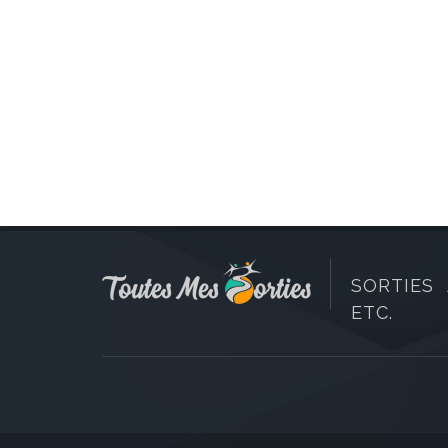
SORTIES 
ETC.