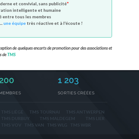
*
derne et convivial, sans publicité
tion intelligente et humaine
é entre tous les membres
..
une équipe
très réactive et à l'écoute !
exception de quelques encarts de promotion pour des associations et
s de
TMS
230
1 203
MEMBRES
SORTIES CRÉÉES
TMS LIÈGE
TMS TOURNAI
TMS ANTWERPEN
TMS DURBUY
TMS MALDEGEM
TMS LIER
TMS VOV
TMS VAN
TMS WLG
TMS WBR