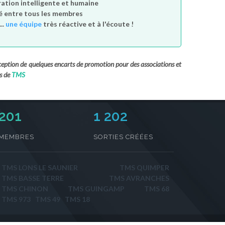
tion intelligente et humaine
é entre tous les membres
..
une équipe
très réactive et à l'écoute !
exception de quelques encarts de promotion pour des associations et
s de
TMS
231
1 202
MEMBRES
SORTIES CRÉÉES
TMS LONS LE SAUNIER
TMS QUIMPER
TMS BASSE TERRE
TMS AVRANCHES
TMS CHINON
TMS GUINGAMP
TMS 68
TMS 973
TMS 49
TMS 18