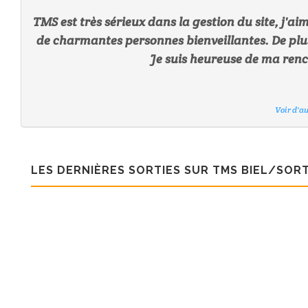
TMS est très sérieux dans la gestion du site, j'aim
de charmantes personnes bienveillantes. De plu
Je suis heureuse de ma renco
Voir d'a
Voir d'a
Voir d'a
Voir d'a
Voir d'a
Voir d'a
Voir d'a
LES DERNIÈRES SORTIES SUR TMS BIEL/SORT