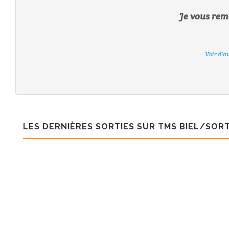
Je vous reme
Voir d'a
Voir d'a
Voir d'a
Voir d'a
Voir d'a
Voir d'a
Voir d'a
LES DERNIÈRES SORTIES SUR TMS BIEL/SORT