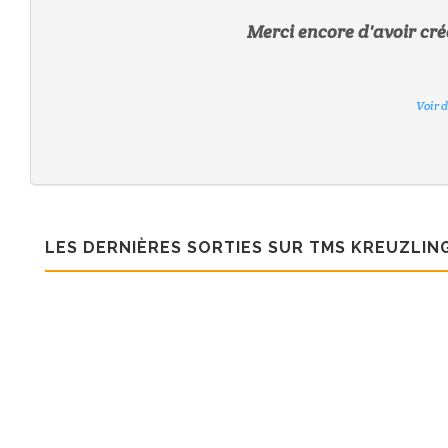
Merci encore d'avoir créé
Voir 
Voir 
Voir 
Voir 
Voir 
LES DERNIÈRES SORTIES SUR TMS KREUZLIN