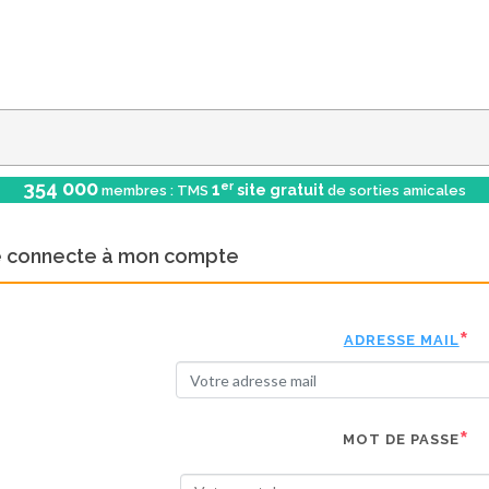
354 000
er
1
site gratuit
membres : TMS
de sorties amicales
e connecte à mon compte
ADRESSE MAIL
MOT DE PASSE