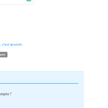
, c'est gratuit.
ment
compte ?