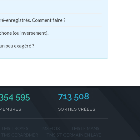
pré-enregistrés. Comment faire ?
phone (ou inversement).
 un peu exagéré ?
354 595
713 508
MEMBRES
SORTIES CRÉÉES
TMS TROYES
TMS FOIX
TMS LE MANS
TMS GERARDMER
TMS ST GERMAIN EN LAYE