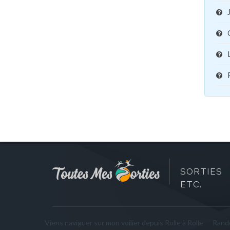
SORTIES 
ETC.
Viens naviguer sur mon voilier depuis Rolle à Rolle
Rand