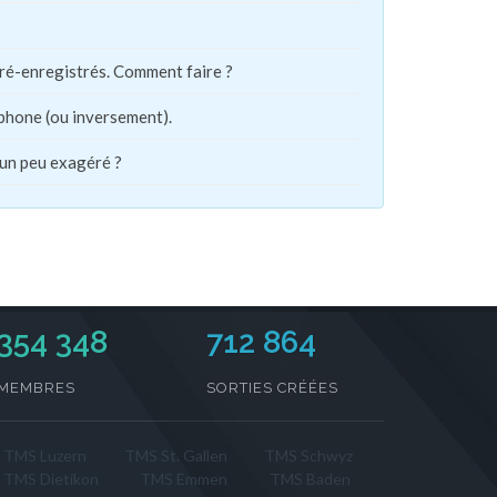
pré-enregistrés. Comment faire ?
phone (ou inversement).
 un peu exagéré ?
354 348
712 864
MEMBRES
SORTIES CRÉÉES
TMS Luzern
TMS St. Gallen
TMS Schwyz
TMS Dietikon
TMS Emmen
TMS Baden