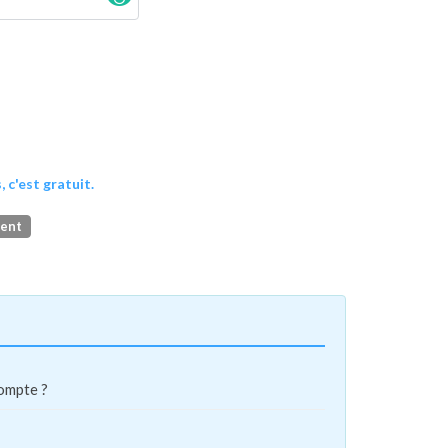
, c'est gratuit.
ment
compte ?