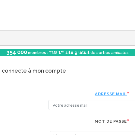
354 000
er
1
site gratuit
membres : TMS
de sorties amicales
e connecte à mon compte
ADRESSE MAIL
MOT DE PASSE