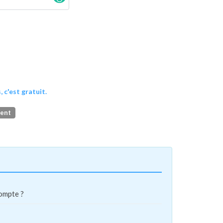
, c'est gratuit.
ment
compte ?