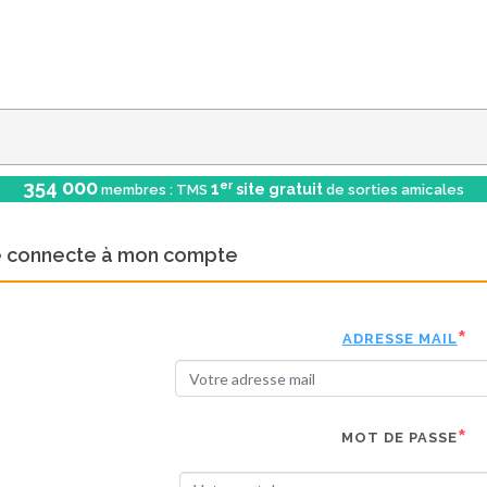
354 000
er
1
site gratuit
membres : TMS
de sorties amicales
e connecte à mon compte
ADRESSE MAIL
MOT DE PASSE