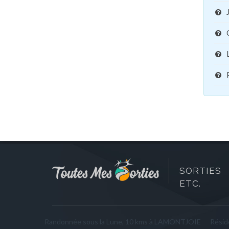
SORTIES 
ETC.
Randonnée sous la Lune, 10 kms à LAMONTJOIE
Résid