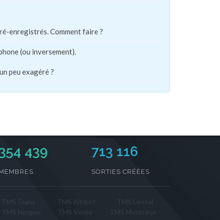
pré-enregistrés. Comment faire ?
phone (ou inversement).
 un peu exagéré ?
354 439
713 116
MEMBRES
SORTIES CRÉÉES
TMS Stans
TMS Altdorf
TMS Liestal
TMS Horgen
TMS Vevey
TMS Montreux