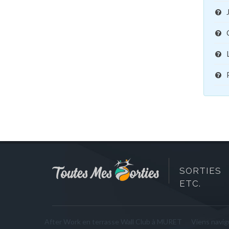
SORTIES 
ETC.
After Work en terrasse Wall Club à MURET
Viens navigu