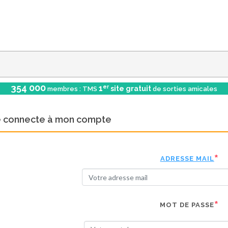
354 000
er
1
site gratuit
membres : TMS
de sorties amicales
e connecte à mon compte
ADRESSE MAIL
MOT DE PASSE