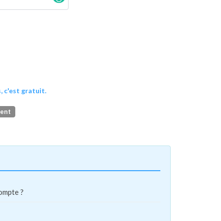
, c'est gratuit.
ment
compte ?