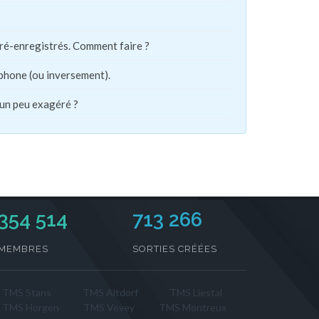
pré-enregistrés. Comment faire ?
phone (ou inversement).
 un peu exagéré ?
354 514
713 266
MEMBRES
SORTIES CRÉÉES
TMS Stans
TMS Altdorf
TMS Liestal
TMS Horgen
TMS Vevey
TMS Montreux