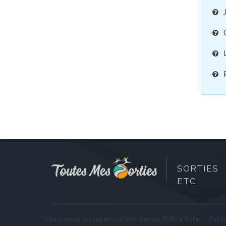
SORTIES 
ETC.
Viens naviguer sur mon voilier depuis Rolle à Rolle
Pabl