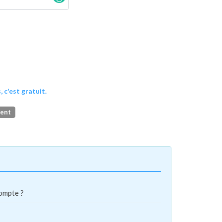
, c'est gratuit.
ment
compte ?