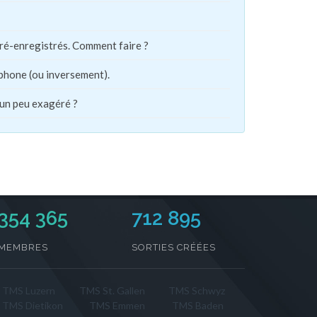
pré-enregistrés. Comment faire ?
phone (ou inversement).
 un peu exagéré ?
354 365
712 895
MEMBRES
SORTIES CRÉÉES
TMS Luzern
TMS St. Gallen
TMS Schwyz
TMS Dietikon
TMS Emmen
TMS Baden