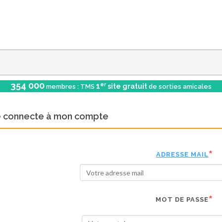
354 000
er
1
site gratuit
membres : TMS
de sorties amicales
e connecte à mon compte
ADRESSE MAIL
MOT DE PASSE