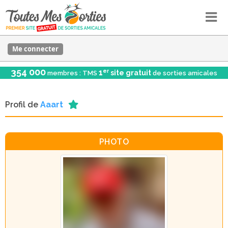
Me connecter
354 000
er
1
site gratuit
membres : TMS
de sorties amicales
Profil de
Aaart
PHOTO