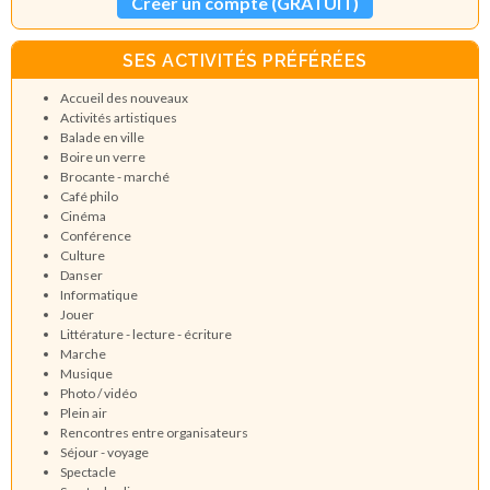
Créer un compte (GRATUIT)
SES ACTIVITÉS PRÉFÉRÉES
Accueil des nouveaux
Activités artistiques
Balade en ville
Boire un verre
Brocante - marché
Café philo
Cinéma
Conférence
Culture
Danser
Informatique
Jouer
Littérature - lecture - écriture
Marche
Musique
Photo / vidéo
Plein air
Rencontres entre organisateurs
Séjour - voyage
Spectacle