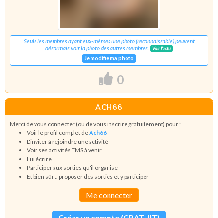
Seuls les membres ayant eux-mêmes une photo (reconnaissable) peuvent
désormais voir la photo des autres membres.
Voir l'actu
Je modifie ma photo
0
ACH66
Merci de vous connecter (ou de vous inscrire gratuitement) pour :
Voir le profil complet de
Ach66
L'inviter à rejoindre une activité
Voir ses activités TMS à venir
Lui écrire
Participer aux sorties qu'il organise
Et bien sûr... proposer des sorties et y participer
Me connecter
Créer un compte (GRATUIT)