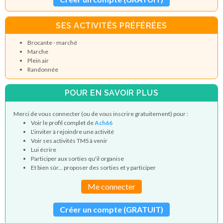
SES ACTIVITÉS PRÉFÉRÉES
Brocante - marché
Marche
Plein air
Randonnée
POUR EN SAVOIR PLUS
Merci de vous connecter (ou de vous inscrire gratuitement) pour :
Voir le profil complet de
Ach66
L'inviter à rejoindre une activité
Voir ses activités TMS à venir
Lui écrire
Participer aux sorties qu'il organise
Et bien sûr... proposer des sorties et y participer
Me connecter
Créer un compte (GRATUIT)