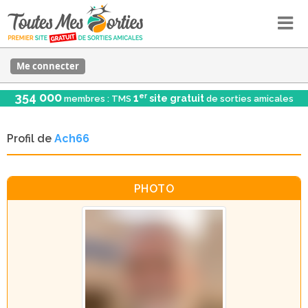
Me connecter
354 000
er
1
site gratuit
membres : TMS
de sorties amicales
Profil de
Ach66
PHOTO