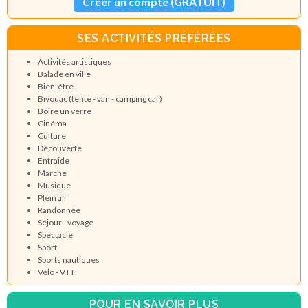
Créer un compte (GRATUIT)
SES ACTIVITÉS PRÉFÉRÉES
Activités artistiques
Balade en ville
Bien-être
Bivouac (tente - van - camping car)
Boire un verre
Cinéma
Culture
Découverte
Entraide
Marche
Musique
Plein air
Randonnée
Séjour - voyage
Spectacle
Sport
Sports nautiques
Vélo - VTT
POUR EN SAVOIR PLUS