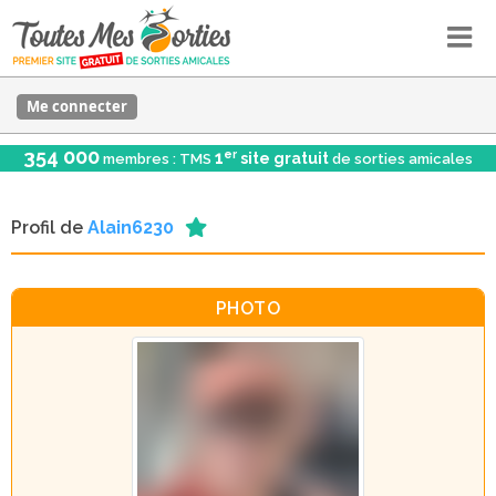
Me connecter
354 000
er
1
site gratuit
membres : TMS
de sorties amicales
Profil de
Alain6230
PHOTO