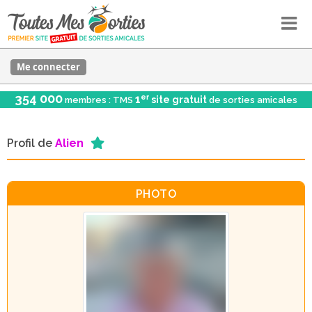
Me connecter
354 000
er
1
site gratuit
membres : TMS
de sorties amicales
Profil de
Alien
PHOTO