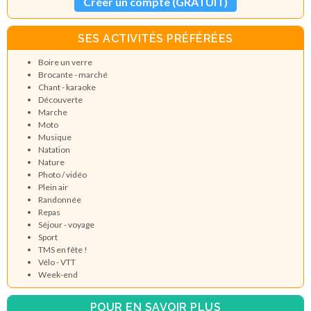
Créer un compte (GRATUIT)
SES ACTIVITÉS PRÉFÉRÉES
Boire un verre
Brocante - marché
Chant - karaoke
Découverte
Marche
Moto
Musique
Natation
Nature
Photo / vidéo
Plein air
Randonnée
Repas
Séjour - voyage
Sport
TMS en fête !
Vélo - VTT
Week-end
POUR EN SAVOIR PLUS