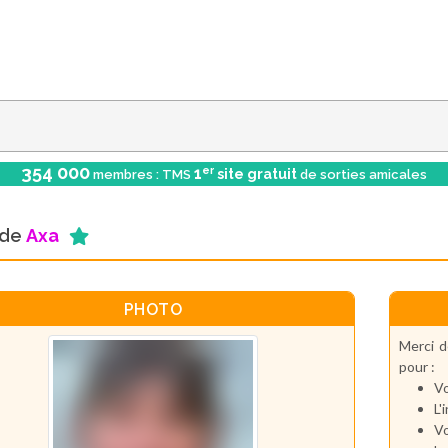
354 000
er
1
site gratuit
membres : TMS
de sorties amicales
l de
Axa
PHOTO
Merci d
pour :
Vo
L'
Vo