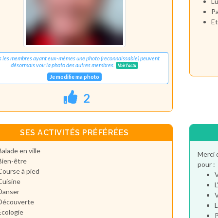
Lu
Pa
Et
s les membres ayant eux-mêmes une photo (reconnaissable) peuvent
désormais voir la photo des autres membres.
Voir l'actu
Je modifie ma photo
2
SES ACTIVITÉS PRÉFÉRÉES
Balade en ville
Merci 
Bien-être
pour :
Course à pied
V
Cuisine
L
Danser
V
Découverte
L
Écologie
P