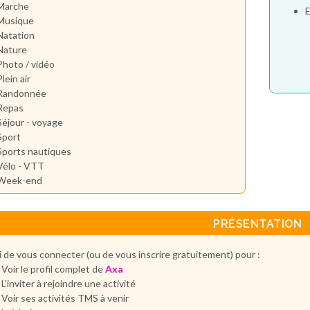
Marche
E
Musique
Natation
Nature
Photo / vidéo
Plein air
Randonnée
Repas
Séjour - voyage
Sport
Sports nautiques
Vélo - VTT
Week-end
PRÉSENTATION
 de vous connecter (ou de vous inscrire gratuitement) pour :
Voir le profil complet de
Axa
L'inviter à rejoindre une activité
Voir ses activités TMS à venir