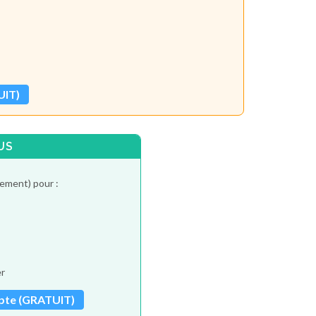
UIT)
US
tement) pour :
er
pte (GRATUIT)