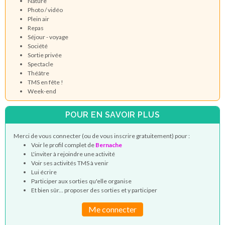
Nature
Photo / vidéo
Plein air
Repas
Séjour - voyage
Société
Sortie privée
Spectacle
Théâtre
TMS en fête !
Week-end
POUR EN SAVOIR PLUS
Merci de vous connecter (ou de vous inscrire gratuitement) pour :
Voir le profil complet de
Bernache
L'inviter à rejoindre une activité
Voir ses activités TMS à venir
Lui écrire
Participer aux sorties qu'elle organise
Et bien sûr... proposer des sorties et y participer
Me connecter