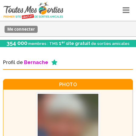
Me connecter
354 000
er
1
site gratuit
membres : TMS
de sorties amicales
Profil de
Bernache
PHOTO