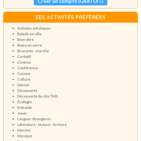
Créer un compte (GRATUIT)
SES ACTIVITÉS PRÉFÉRÉES
Activités artistiques
Balade en ville
Bien-être
Boire un verre
Brocante - marché
Caritatif
Cinéma
Conférence
Cuisine
Culture
Danser
Découverte
Découverte du site TMS
Écologie
Entraide
Jouer
Langues étrangères
Littérature - lecture - écriture
Marche
Musique