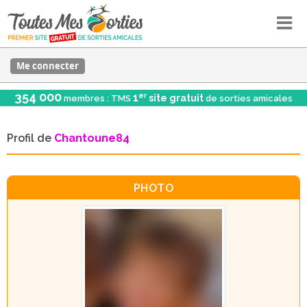
Me connecter
354 000
er
1
site gratuit
membres : TMS
de sorties amicales
Profil de
Chantoune84
PHOTO