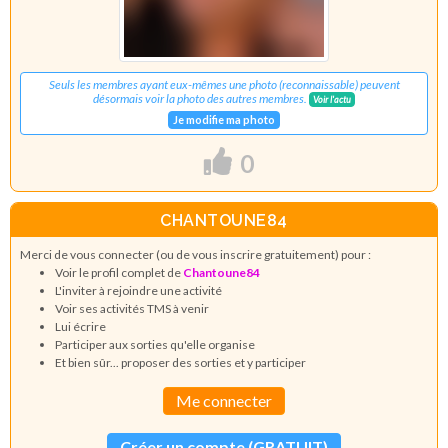
Seuls les membres ayant eux-mêmes une photo (reconnaissable) peuvent
désormais voir la photo des autres membres.
Voir l'actu
Je modifie ma photo
0
CHANTOUNE84
Merci de vous connecter (ou de vous inscrire gratuitement) pour :
Voir le profil complet de
Chantoune84
L'inviter à rejoindre une activité
Voir ses activités TMS à venir
Lui écrire
Participer aux sorties qu'elle organise
Et bien sûr... proposer des sorties et y participer
Me connecter
Créer un compte (GRATUIT)