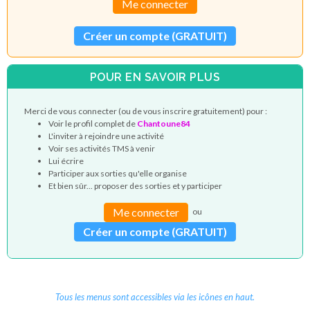
Me connecter
Créer un compte (GRATUIT)
POUR EN SAVOIR PLUS
Merci de vous connecter (ou de vous inscrire gratuitement) pour :
Voir le profil complet de
Chantoune84
L'inviter à rejoindre une activité
Voir ses activités TMS à venir
Lui écrire
Participer aux sorties qu'elle organise
Et bien sûr... proposer des sorties et y participer
Me connecter
ou
Créer un compte (GRATUIT)
Tous les menus sont accessibles via les icônes en haut.