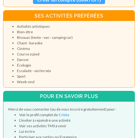
SES ACTIVITÉS PRÉFÉRÉES
Activités artistiques
Bien-être
Bivouac (tente - van - camping car)
Chant - karaoke
Cinéma
Course à pied
Danser
Écologie
Escalade - via ferrata
Sport
Week-end
POUR EN SAVOIR PLUS
Merci de vous connecter (ou de vous inscrire gratuitement) pour :
Voir le profil complet de
Crista
L'inviter à rejoindre une activité
Voir ses activités TMS à venir
Lui écrire
Participer aux sorties qu'il organise