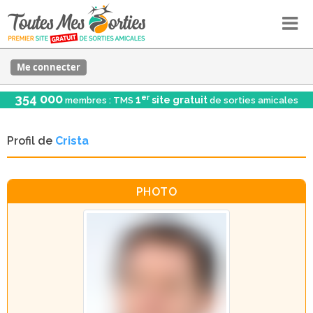
Me connecter
354 000
er
1
site gratuit
membres : TMS
de sorties amicales
Profil de
Crista
PHOTO