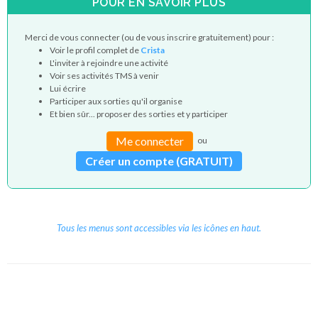
POUR EN SAVOIR PLUS
Merci de vous connecter (ou de vous inscrire gratuitement) pour :
Voir le profil complet de
Crista
L'inviter à rejoindre une activité
Voir ses activités TMS à venir
Lui écrire
Participer aux sorties qu'il organise
Et bien sûr... proposer des sorties et y participer
Me connecter
ou
Créer un compte (GRATUIT)
Tous les menus sont accessibles via les icônes en haut.