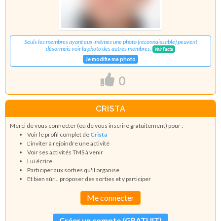
Seuls les membres ayant eux-mêmes une photo (reconnaissable) peuvent
désormais voir la photo des autres membres.
Voir l'actu
Je modifie ma photo
0
CRISTA
Merci de vous connecter (ou de vous inscrire gratuitement) pour :
Voir le profil complet de
Crista
L'inviter à rejoindre une activité
Voir ses activités TMS à venir
Lui écrire
Participer aux sorties qu'il organise
Et bien sûr... proposer des sorties et y participer
Me connecter
Créer un compte (GRATUIT)