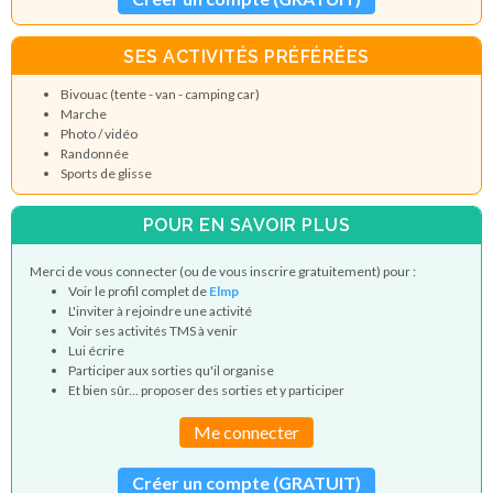
SES ACTIVITÉS PRÉFÉRÉES
Bivouac (tente - van - camping car)
Marche
Photo / vidéo
Randonnée
Sports de glisse
POUR EN SAVOIR PLUS
Merci de vous connecter (ou de vous inscrire gratuitement) pour :
Voir le profil complet de
Elmp
L'inviter à rejoindre une activité
Voir ses activités TMS à venir
Lui écrire
Participer aux sorties qu'il organise
Et bien sûr... proposer des sorties et y participer
Me connecter
Créer un compte (GRATUIT)