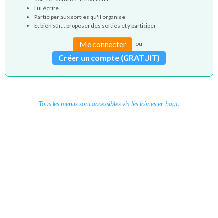
Lui écrire
Participer aux sorties qu'il organise
Et bien sûr... proposer des sorties et y participer
Me connecter
ou
Créer un compte (GRATUIT)
Tous les menus sont accessibles via les icônes en haut.
Copyright © 2026 Le Cube.
Cours et stages d'anglais
CGVU
Mentions légales
Contact
/
/
/