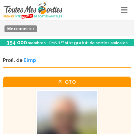
Me connecter
354 000
er
1
site gratuit
membres : TMS
de sorties amicales
Profil de
Elmp
PHOTO