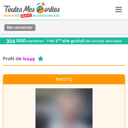
Me connecter
354 000
er
1
site gratuit
membres : TMS
de sorties amicales
Profil de
Isa49
PHOTO