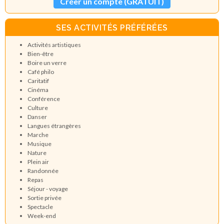
Créer un compte (GRATUIT)
SES ACTIVITÉS PRÉFÉRÉES
Activités artistiques
Bien-être
Boire un verre
Café philo
Caritatif
Cinéma
Conférence
Culture
Danser
Langues étrangères
Marche
Musique
Nature
Plein air
Randonnée
Repas
Séjour - voyage
Sortie privée
Spectacle
Week-end