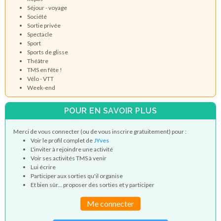
Séjour - voyage
Société
Sortie privée
Spectacle
Sport
Sports de glisse
Théâtre
TMS en fête !
Vélo - VTT
Week-end
POUR EN SAVOIR PLUS
Merci de vous connecter (ou de vous inscrire gratuitement) pour :
Voir le profil complet de
JYves
L'inviter à rejoindre une activité
Voir ses activités TMS à venir
Lui écrire
Participer aux sorties qu'il organise
Et bien sûr... proposer des sorties et y participer
Me connecter