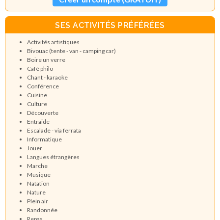
SES ACTIVITÉS PRÉFÉRÉES
Activités artistiques
Bivouac (tente - van - camping car)
Boire un verre
Café philo
Chant - karaoke
Conférence
Cuisine
Culture
Découverte
Entraide
Escalade - via ferrata
Informatique
Jouer
Langues étrangères
Marche
Musique
Natation
Nature
Plein air
Randonnée
Repas