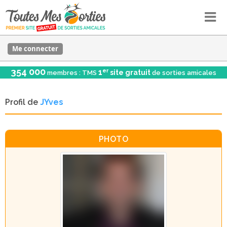
Me connecter
354 000
er
1
site gratuit
membres : TMS
de sorties amicales
Profil de
JYves
PHOTO