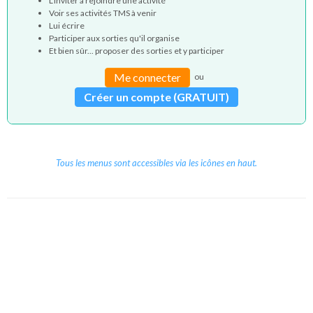
L'inviter à rejoindre une activité
Voir ses activités TMS à venir
Lui écrire
Participer aux sorties qu'il organise
Et bien sûr... proposer des sorties et y participer
Me connecter
ou
Créer un compte (GRATUIT)
Tous les menus sont accessibles via les icônes en haut.
Copyright © 2026 Le Cube.