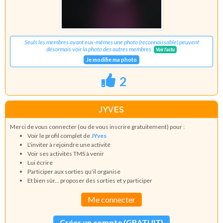
Seuls les membres ayant eux-mêmes une photo (reconnaissable) peuvent
désormais voir la photo des autres membres.
Voir l'actu
Je modifie ma photo
2
JYVES
Merci de vous connecter (ou de vous inscrire gratuitement) pour :
Voir le profil complet de
JYves
L'inviter à rejoindre une activité
Voir ses activités TMS à venir
Lui écrire
Participer aux sorties qu'il organise
Et bien sûr... proposer des sorties et y participer
Me connecter
Créer un compte (GRATUIT)