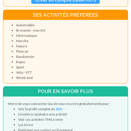
SES ACTIVITÉS PRÉFÉRÉES
Automobile
Brocante - marché
Informatique
Marche
Nature
Plein air
Randonnée
Repas
Sport
Vélo - VTT
Week-end
POUR EN SAVOIR PLUS
Merci de vous connecter (ou de vous inscrire gratuitement) pour :
Voir le profil complet de
Jl24
L'inviter à rejoindre une activité
Voir ses activités TMS à venir
Lui écrire
Participer aux sorties qu'il organise