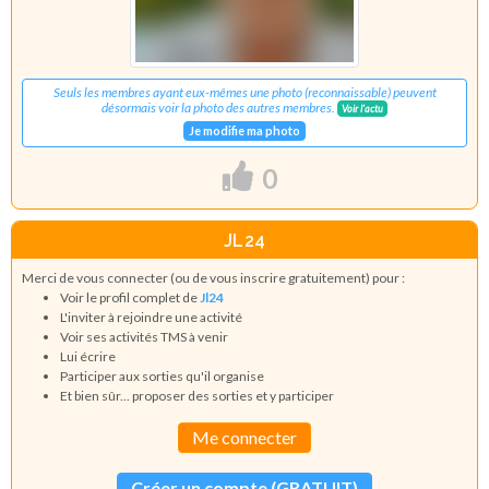
Seuls les membres ayant eux-mêmes une photo (reconnaissable) peuvent
désormais voir la photo des autres membres.
Voir l'actu
Je modifie ma photo
0
JL24
Merci de vous connecter (ou de vous inscrire gratuitement) pour :
Voir le profil complet de
Jl24
L'inviter à rejoindre une activité
Voir ses activités TMS à venir
Lui écrire
Participer aux sorties qu'il organise
Et bien sûr... proposer des sorties et y participer
Me connecter
Créer un compte (GRATUIT)