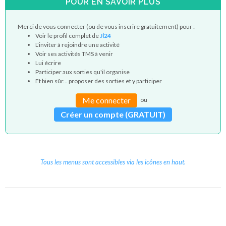
POUR EN SAVOIR PLUS
Merci de vous connecter (ou de vous inscrire gratuitement) pour :
Voir le profil complet de
Jl24
L'inviter à rejoindre une activité
Voir ses activités TMS à venir
Lui écrire
Participer aux sorties qu'il organise
Et bien sûr... proposer des sorties et y participer
Me connecter
ou
Créer un compte (GRATUIT)
Tous les menus sont accessibles via les icônes en haut.