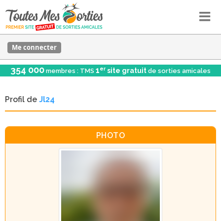
Me connecter
354 000
er
1
site gratuit
membres : TMS
de sorties amicales
Profil de
Jl24
PHOTO