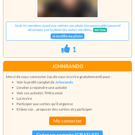
Seuls les membres ayant eux-mêmes une photo (reconnaissable) peuvent
désormais voir la photo des autres membres.
Voir l'actu
Je modifie ma photo
1
JOHNRANDO
Merci de vous connecter (ou de vous inscrire gratuitement) pour :
Voir le profil complet de
Johnrando
L'inviter à rejoindre une activité
Voir ses activités TMS à venir
Lui écrire
Participer aux sorties qu'il organise
Et bien sûr... proposer des sorties et y participer
Me connecter
Créer un compte (GRATUIT)