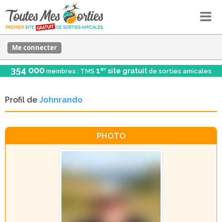
Me connecter
354 000
er
1
site gratuit
membres : TMS
de sorties amicales
Profil de
Johnrando
PHOTO