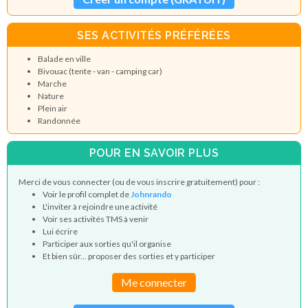
SES ACTIVITÉS PRÉFÉRÉES
Balade en ville
Bivouac (tente - van - camping car)
Marche
Nature
Plein air
Randonnée
POUR EN SAVOIR PLUS
Merci de vous connecter (ou de vous inscrire gratuitement) pour :
Voir le profil complet de
Johnrando
L'inviter à rejoindre une activité
Voir ses activités TMS à venir
Lui écrire
Participer aux sorties qu'il organise
Et bien sûr... proposer des sorties et y participer
Me connecter