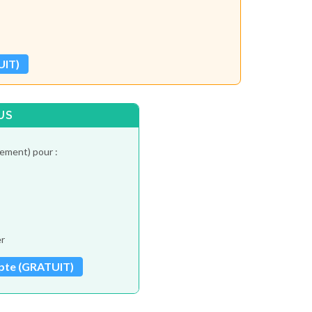
UIT)
US
tement) pour :
er
pte (GRATUIT)