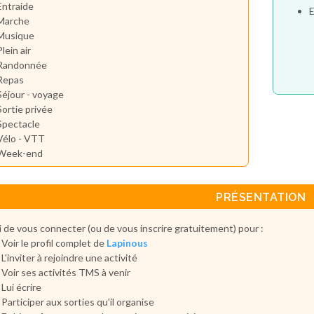
Entraide
E
Marche
Musique
Plein air
Randonnée
Repas
Séjour - voyage
Sortie privée
Spectacle
Vélo - VTT
Week-end
PRÉSENTATION
 de vous connecter (ou de vous inscrire gratuitement) pour :
Voir le profil complet de
Lapinous
L'inviter à rejoindre une activité
Voir ses activités TMS à venir
Lui écrire
Participer aux sorties qu'il organise