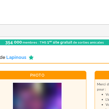
354 000
er
1
site gratuit
membres : TMS
de sorties amicales
l de
Lapinous
PHOTO
Merci d
pour :
Vo
L'
Vo