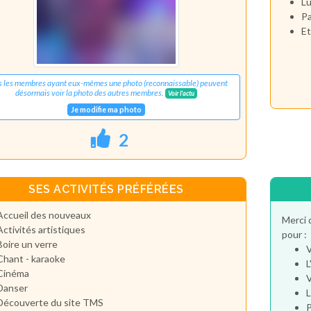
Lu
Pa
Et
s les membres ayant eux-mêmes une photo (reconnaissable) peuvent
désormais voir la photo des autres membres.
Voir l'actu
Je modifie ma photo
2
SES ACTIVITÉS PRÉFÉRÉES
Accueil des nouveaux
Merci 
Activités artistiques
pour :
Boire un verre
V
Chant - karaoke
L
Cinéma
V
Danser
L
Découverte du site TMS
P