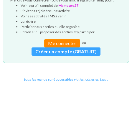
Merci de vous connecter (ou de vous inscrire gratuitement) pour :
Voir le profil complet de
Mamoure27
L'inviter à rejoindre une activité
Voir ses activités TMS à venir
Lui écrire
Participer aux sorties qu'elle organise
Et bien sûr... proposer des sorties et y participer
Me connecter
ou
Créer un compte (GRATUIT)
Tous les menus sont accessibles via les icônes en haut.
Copyright © 2026 Le Cube.
Cours et stages d'anglais
CGVU
Mentions légales
Contact
/
/
/