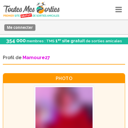
Me connecter
354 000
er
1
site gratuit
membres : TMS
de sorties amicales
Profil de
Mamoure27
PHOTO