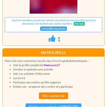
Seuls les membres ayant eux-mêmes une photo (reconnaissable) peuvent
désormais voir la photo des autres membres.
Voir l'actu
Je modifie ma photo
1
MAMOURE27
Merci de vous connecter (ou de vous inscrire gratuitement) pour :
Voir le profil complet de
Mamoure27
L'inviter à rejoindre une activité
Voir ses activités TMS à venir
Lui écrire
Participer aux sorties qu'elle organise
Et bien sûr... proposer des sorties et y participer
Me connecter
Créer un compte (GRATUIT)