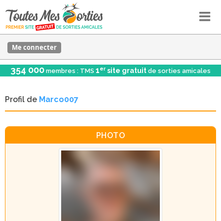
Me connecter
354 000
er
1
site gratuit
membres : TMS
de sorties amicales
Profil de
Marco007
PHOTO