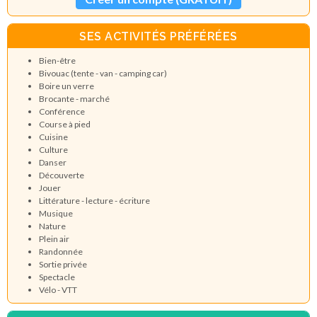
SES ACTIVITÉS PRÉFÉRÉES
Bien-être
Bivouac (tente - van - camping car)
Boire un verre
Brocante - marché
Conférence
Course à pied
Cuisine
Culture
Danser
Découverte
Jouer
Littérature - lecture - écriture
Musique
Nature
Plein air
Randonnée
Sortie privée
Spectacle
Vélo - VTT