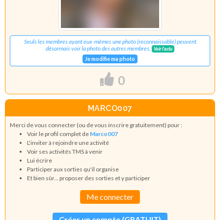
Seuls les membres ayant eux-mêmes une photo (reconnaissable) peuvent
désormais voir la photo des autres membres.
Voir l'actu
Je modifie ma photo
0
MARCO007
Merci de vous connecter (ou de vous inscrire gratuitement) pour :
Voir le profil complet de
Marco007
L'inviter à rejoindre une activité
Voir ses activités TMS à venir
Lui écrire
Participer aux sorties qu'il organise
Et bien sûr... proposer des sorties et y participer
Me connecter
Créer un compte (GRATUIT)