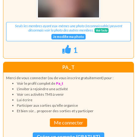
Seuls les membres ayant eux-mêmes une photo (reconnaissable) peuvent
désormais voir la photo des autres membres.
Voir l'actu
Je modifie ma photo
1
PA_T
Merci de vous connecter (ou de vous inscrire gratuitement) pour :
Voir le profil complet de
Pa_t
L'inviter à rejoindre une activité
Voir ses activités TMS à venir
Lui écrire
Participer aux sorties qu'elle organise
Et bien sûr... proposer des sorties et y participer
Me connecter
Créer un compte (GRATUIT)