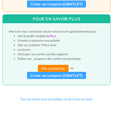
Créer un compte (GRATUIT)
POUR EN SAVOIR PLUS
Merci de vous connecter (ou de vous inscrire gratuitement) pour :
Voir le profil complet de
Pa_t
L'inviter à rejoindre une activité
Voir ses activités TMS à venir
Lui écrire
Participer aux sorties qu'elle organise
Et bien sûr... proposer des sorties et y participer
Me connecter
ou
Créer un compte (GRATUIT)
Tous les menus sont accessibles via les icônes en haut.