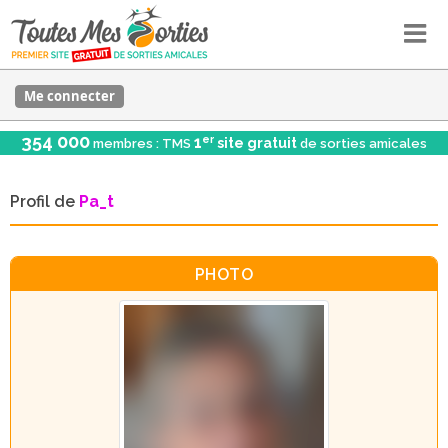
Me connecter
354 000
er
1
site gratuit
membres : TMS
de sorties amicales
Profil de
Pa_t
PHOTO