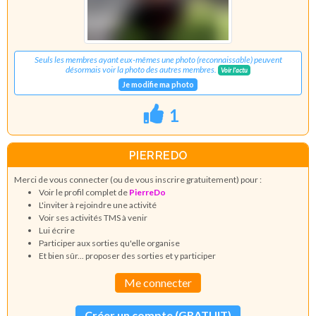
Seuls les membres ayant eux-mêmes une photo (reconnaissable) peuvent
désormais voir la photo des autres membres.
Voir l'actu
Je modifie ma photo
1
PIERREDO
Merci de vous connecter (ou de vous inscrire gratuitement) pour :
Voir le profil complet de
PierreDo
L'inviter à rejoindre une activité
Voir ses activités TMS à venir
Lui écrire
Participer aux sorties qu'elle organise
Et bien sûr... proposer des sorties et y participer
Me connecter
Créer un compte (GRATUIT)