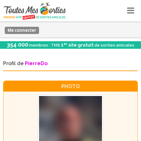
Me connecter
354 000
er
1
site gratuit
membres : TMS
de sorties amicales
Profil de
PierreDo
PHOTO