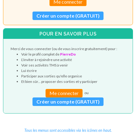
Me connecter
Créer un compte (GRATUIT)
POUR EN SAVOIR PLUS
Merci de vous connecter (ou de vous inscrire gratuitement) pour :
Voir le profil complet de
PierreDo
L'inviter à rejoindre une activité
Voir ses activités TMS à venir
Lui écrire
Participer aux sorties qu'elle organise
Et bien sûr... proposer des sorties et y participer
Me connecter
ou
Créer un compte (GRATUIT)
Tous les menus sont accessibles via les icônes en haut.