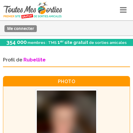
Me connecter
354 000
er
1
site gratuit
membres : TMS
de sorties amicales
Profil de
Rubellite
PHOTO