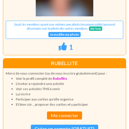
Seuls les membres ayant eux-mêmes une photo (reconnaissable) peuvent
désormais voir la photo des autres membres.
Voir l'actu
Je modifie ma photo
1
RUBELLITE
Merci de vous connecter (ou de vous inscrire gratuitement) pour :
Voir le profil complet de
Rubellite
L'inviter à rejoindre une activité
Voir ses activités TMS à venir
Lui écrire
Participer aux sorties qu'elle organise
Et bien sûr... proposer des sorties et y participer
Me connecter
Créer un compte (GRATUIT)