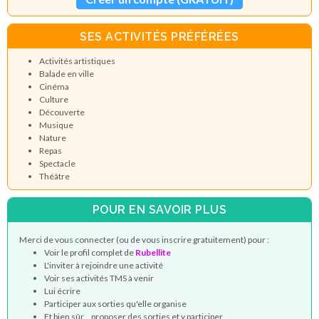
SES ACTIVITÉS PRÉFÉRÉES
Activités artistiques
Balade en ville
Cinéma
Culture
Découverte
Musique
Nature
Repas
Spectacle
Théâtre
POUR EN SAVOIR PLUS
Merci de vous connecter (ou de vous inscrire gratuitement) pour :
Voir le profil complet de
Rubellite
L'inviter à rejoindre une activité
Voir ses activités TMS à venir
Lui écrire
Participer aux sorties qu'elle organise
Et bien sûr... proposer des sorties et y participer