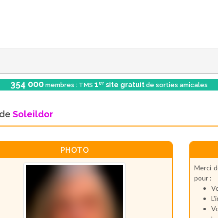
354 000
er
1
site gratuit
membres : TMS
de sorties amicales
l de
Soleildor
PHOTO
Merci d
pour :
Vo
L'
Vo