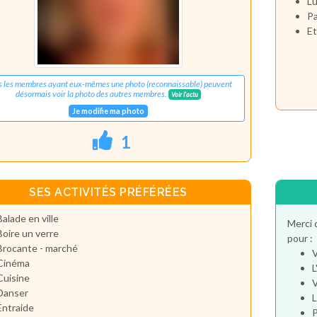
Lu
Pa
Et
s les membres ayant eux-mêmes une photo (reconnaissable) peuvent
désormais voir la photo des autres membres.
Voir l'actu
Je modifie ma photo
1
SES ACTIVITÉS PRÉFÉRÉES
Balade en ville
Merci 
Boire un verre
pour :
Brocante - marché
V
Cinéma
L
Cuisine
V
Danser
L
Entraide
P