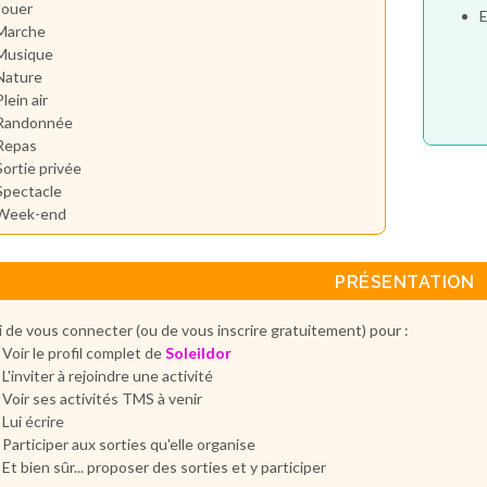
Jouer
E
Marche
Musique
Nature
Plein air
Randonnée
Repas
Sortie privée
Spectacle
Week-end
PRÉSENTATION
 de vous connecter (ou de vous inscrire gratuitement) pour :
Voir le profil complet de
Soleildor
L'inviter à rejoindre une activité
Voir ses activités TMS à venir
Lui écrire
Participer aux sorties qu'elle organise
Et bien sûr... proposer des sorties et y participer