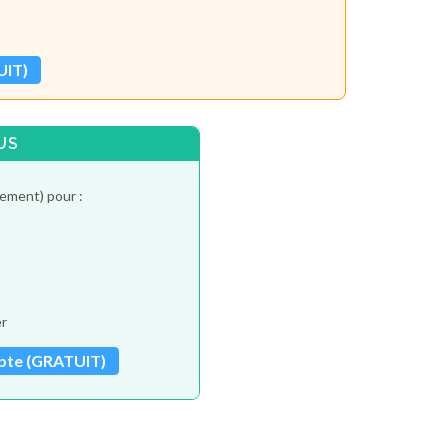
UIT)
US
tement) pour :
er
pte (GRATUIT)