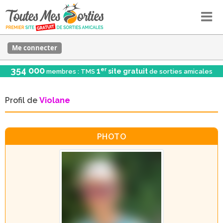
Me connecter
354 000
er
1
site gratuit
membres : TMS
de sorties amicales
Profil de
Violane
PHOTO