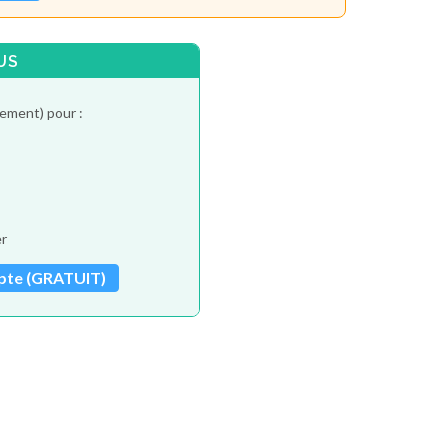
US
tement) pour :
er
pte (GRATUIT)