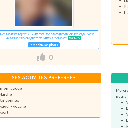
Lu
Pa
Et
s les membres ayant eux-mêmes une photo (reconnaissable) peuvent
désormais voir la photo des autres membres.
Voir l'actu
Je modifie ma photo
0
SES ACTIVITÉS PRÉFÉRÉES
Informatique
Merci 
Marche
pour :
Randonnée
V
Séjour - voyage
L
Sport
V
L
P