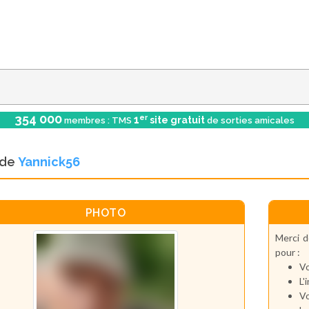
354 000
er
1
site gratuit
membres : TMS
de sorties amicales
l de
Yannick56
PHOTO
Merci d
pour :
Vo
L'
Vo