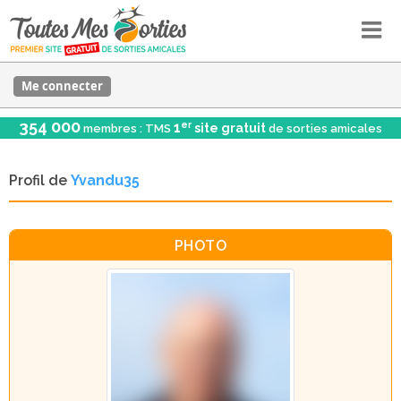
Me connecter
354 000
er
1
site gratuit
membres : TMS
de sorties amicales
Profil de
Yvandu35
PHOTO