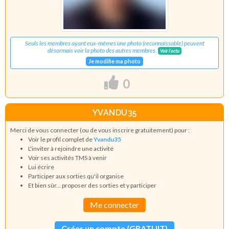
Seuls les membres ayant eux-mêmes une photo (reconnaissable) peuvent
désormais voir la photo des autres membres.
Voir l'actu
Je modifie ma photo
0
YVANDU35
Merci de vous connecter (ou de vous inscrire gratuitement) pour :
Voir le profil complet de
Yvandu35
L'inviter à rejoindre une activité
Voir ses activités TMS à venir
Lui écrire
Participer aux sorties qu'il organise
Et bien sûr... proposer des sorties et y participer
Me connecter
Créer un compte (GRATUIT)