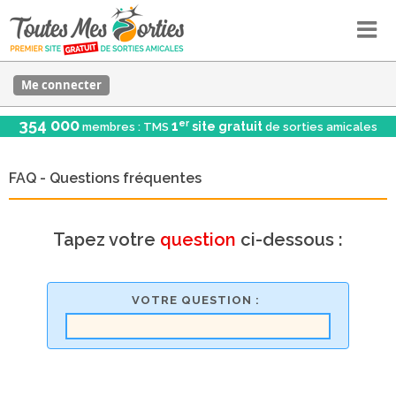
Me connecter
354 000
er
1
site gratuit
membres : TMS
de sorties amicales
FAQ - Questions fréquentes
Tapez votre
question
ci-dessous :
VOTRE QUESTION :