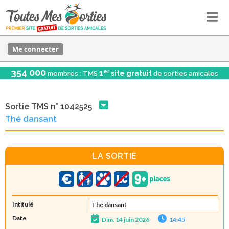
Me connecter
354 000
er
1
site gratuit
membres : TMS
de sorties amicales
Sortie TMS n° 1042525
Thé dansant
LA SORTIE
Intitulé
Thé dansant
Date
Dim. 14 juin 2026
14:45