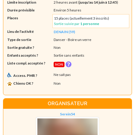
Limite inscription
2 heures avant (
jusqu'au 14 juin à 12:45
)
Durée prévisible
Environ 5 heures
Places
15 places (actuellement 3 inscrits)
Sortie suivie par
1 personne
Lieu de l'activité
DENAIN (59)
Type de sortie
Danser
- Boire un verre
Sortie gratuite ?
Non
Enfants acceptés ?
Sortie sans enfants
Liste compl. acceptée ?
NON
Ne sait pas
Access. PMR ?
Chiens OK ?
Non
ORGANISATEUR
Serein54