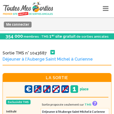
Me connecter
354 000
er
1
site gratuit
membres : TMS
de sorties amicales
Sortie TMS n° 1043687
Déjeuner à l'Auberge Saint Michel à Curienne
LA SORTIE
Exclusivité TMS
Sortie proposée seulement sur
TMS
Intitulé
Déjeuner à l'Auberge Saint Michel à Curienne