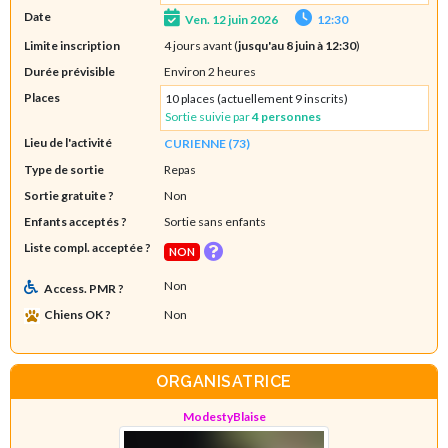
Date
Ven. 12 juin 2026
12:30
Limite inscription
4 jours avant (
jusqu'au 8 juin à 12:30
)
Durée prévisible
Environ 2 heures
Places
10 places (actuellement 9 inscrits)
Sortie suivie par
4 personnes
Lieu de l'activité
CURIENNE (73)
Type de sortie
Repas
Sortie gratuite ?
Non
Enfants acceptés ?
Sortie sans enfants
Liste compl. acceptée ?
NON
Non
Access. PMR ?
Chiens OK ?
Non
ORGANISATRICE
ModestyBlaise