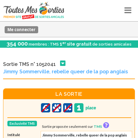
Me connecter
354 000
er
1
site gratuit
membres : TMS
de sorties amicales
Sortie TMS n° 1052041
Jimmy Sommerville, rebelle queer de la pop anglais
LA SORTIE
Exclusivité TMS
Sortie proposée seulement sur
TMS
Intitulé
Jimmy Sommerville, rebelle queer de la pop anglais