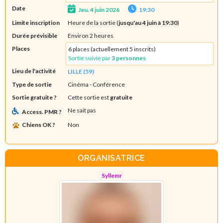
Date
Jeu. 4 juin 2026
19:30
Limite inscription
Heure de la sortie (
jusqu'au 4 juin à 19:30
)
Durée prévisible
Environ 2 heures
Places
6 places (actuellement 5 inscrits)
Sortie suivie par
3 personnes
Lieu de l'activité
LILLE (59)
Type de sortie
Cinéma
- Conférence
Sortie gratuite ?
Cette sortie est
gratuite
Ne sait pas
Access. PMR ?
Chiens OK ?
Non
ORGANISATRICE
Syllemr