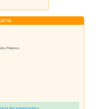
ORTIE
ludus Magnus.
harte des organisateurs
.