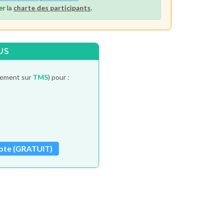
er la
charte des participants
.
US
itement sur
TMS
) pour :
pte (GRATUIT)