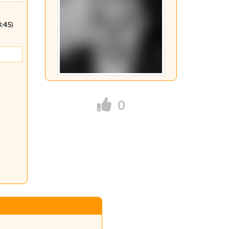
3:45
)
0