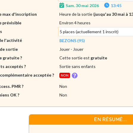
Sam. 30 mai 2026
13:45
 max d'inscription
Heure de la sortie (
jusqu'au 30 mai à 1
 prévisible
Environ 4 heures
es
5 places (actuellement 1 inscrit)
de l'activité
BEZONS (95)
de sortie
Jouer
- Jouer
e gratuite ?
Cette sortie est
gratuite
ts acceptés ?
Sortie sans enfants
 complémentaire acceptée ?
NON
ccess. PMR ?
Non
hiens OK ?
Non
EN RÉSUMÉ...