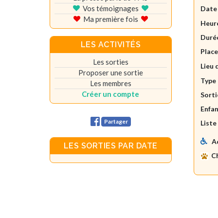
Vos témoignages
Date
Ma première fois
Heure
Durée
LES ACTIVITÉS
Plac
Les sorties
Lieu 
Proposer une sortie
Type 
Les membres
Créer un compte
Sorti
Enfan
Partager
Liste
A
LES SORTIES PAR DATE
C