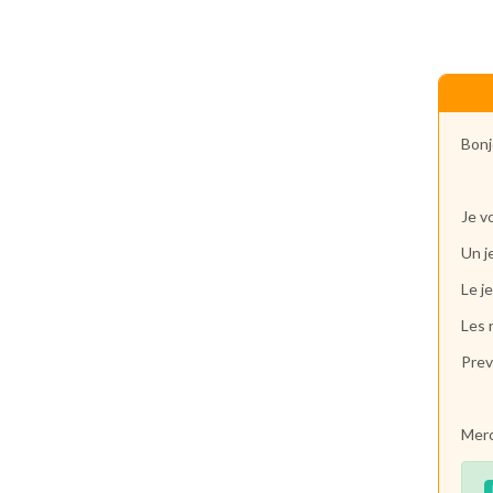
Bonj
Je v
Un j
Le j
Les 
Prev
Merc