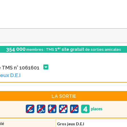
354 000
er
1
site gratuit
membres : TMS
de sorties amicales
e TMS n° 1061601
eux D.E.I
LA SORTIE
ulé
Gros jeux D.E.I