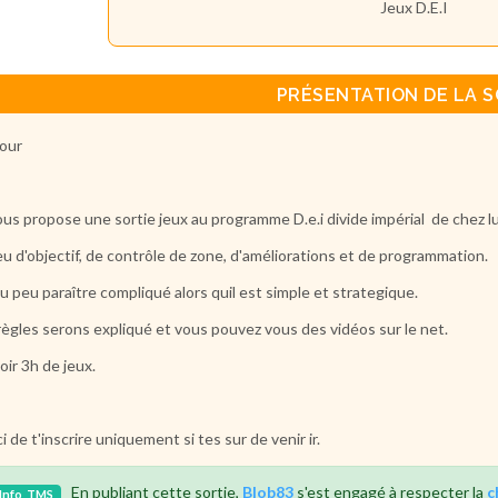
Jeux D.E.I
PRÉSENTATION DE LA S
our
ous propose une sortie jeux au programme D.e.i divide impérial de chez 
eu d'objectif, de contrôle de zone, d'améliorations et de programmation.
eu peu paraître compliqué alors quil est simple et strategique.
règles serons expliqué et vous pouvez vous des vidéos sur le net.
oir 3h de jeux.
i de t'inscrire uniquement si tes sur de venir ir.
En publiant cette sortie,
Blob83
s'est engagé à respecter la
c
Info
TMS