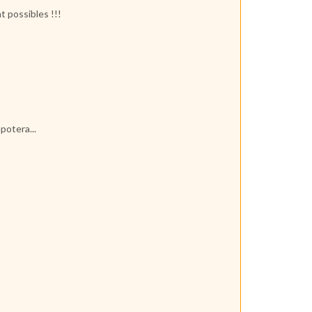
nt possibles !!!
apotera...