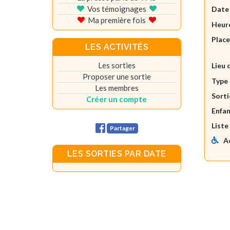
Vos témoignages
Date
Ma première fois
Heure
Plac
LES ACTIVITÉS
Les sorties
Lieu 
Proposer une sortie
Type 
Les membres
Sorti
Créer un compte
Enfan
Liste
Partager
A
LES SORTIES PAR DATE