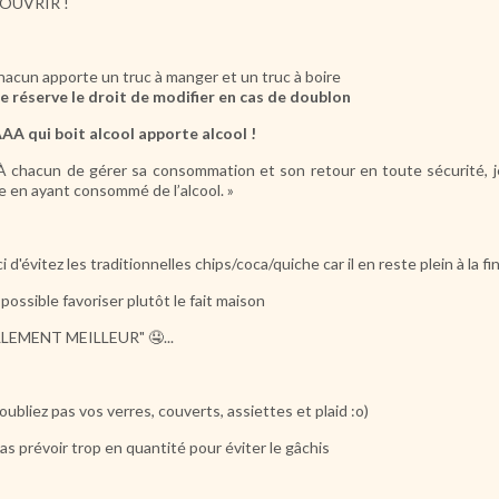
OUVRIR !
hacun apporte un truc à manger et un truc à boire
e réserve le droit de modifier en cas de doublon
A qui boit alcool apporte alcool !
À chacun de gérer sa consommation et son retour en toute sécurité, je
e en ayant consommé de l’alcool. »
i d'évitez les traditionnelles chips/coca/quiche car il en reste plein à la fi
i possible favoriser plutôt le fait maison
LEMENT MEILLEUR" 🤤...
oubliez pas vos verres, couverts, assiettes et plaid :o)
as prévoir trop en quantité pour éviter le gâchis