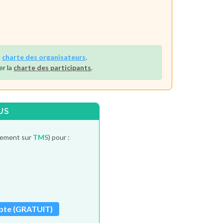
a
charte des organisateurs
.
er la
charte des participants
.
US
itement sur
TMS
) pour :
pte (GRATUIT)