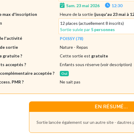
Sam. 23 mai 2026
12:30
 max d'inscription
Heure de la sortie (
jusqu'au 23 mai à 1
es
12 places (actuellement 8 inscrits)
Sortie suivie par
5 personnes
de l'activité
POISSY (78)
de sortie
Nature
- Repas
e gratuite ?
Cette sortie est
gratuite
ts acceptés ?
Enfants sous réserve (voir description)
 complémentaire acceptée ?
Oui
ccess. PMR ?
Ne sait pas
EN RÉSUMÉ...
Sortie lancée également sur un autre site - dautres 