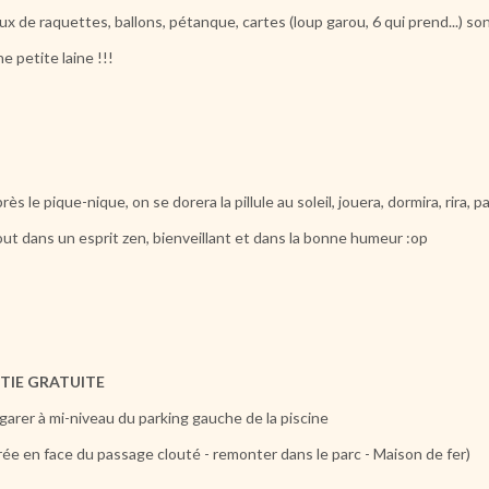
ux de raquettes, ballons, pétanque, cartes (loup garou, 6 qui prend...) so
ne petite laine !!!
rès le pique-nique, on se dorera la pillule au soleil, jouera, dormira, rira, p
out dans un esprit zen, bienveillant et dans la bonne humeur :op
TIE GRATUIT
E
arer à mi-niveau du parking gauche de la piscine
rée en face du passage clouté - remonter dans le parc - Maison de fer)