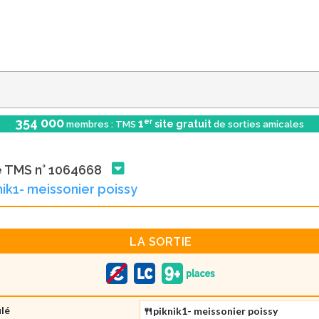
354 000
er
1
site gratuit
membres : TMS
de sorties amicales
e TMS n° 1064668
nik1- meissonier poissy
LA SORTIE
ulé
🍴piknik1- meissonier poissy