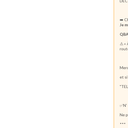
DEC
➡️ C
Je m
QBAA
⚠️« 
rout
Merc
et s
"TEL
✅N' 
Ne p
***