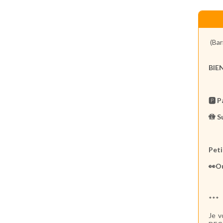
(Bar
BIE
🅿️ 
🚻 S
Peti
👀Ou
***
Je v