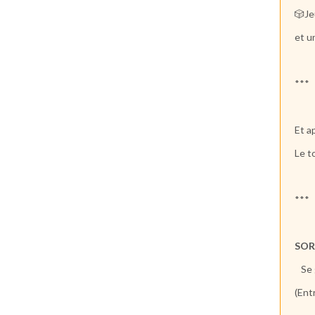
🎲Je
et u
***
Et ap
Le t
***
SOR
Se g
(Ent