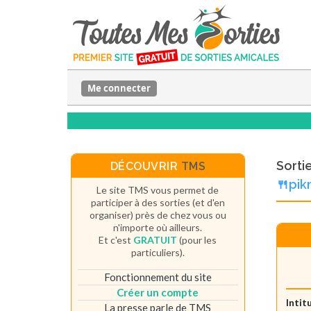
Me connecter
Sorti
DÉCOUVRIR
TMS
🍴pik
Le site TMS vous permet de
participer à des sorties (et d'en
organiser) près de chez vous ou
n'importe où ailleurs.
Et c'est
GRATUIT
(pour les
particuliers).
Fonctionnement du site
Créer un compte
Intit
La presse parle de TMS