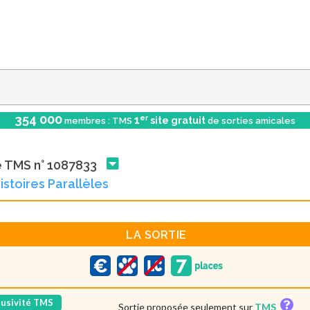
354 000
er
1
site gratuit
membres : TMS
de sorties amicales
e TMS n° 1087833
Histoires Parallèles
LA SORTIE
lusivité TMS
Sortie proposée seulement sur
TMS