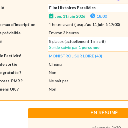
ulé
Film Histoires Parallèles
Jeu. 11 juin 2026
18:00
 max d'inscription
1 heure avant (
jusqu'au 11 juin à 17:00
)
 prévisible
Environ 3 heures
es
8 places (actuellement 1 inscrit)
Sortie suivie par
1 personne
de l'activité
MONISTROL SUR LOIRE (43)
de sortie
Cinéma
e gratuite ?
Non
ccess. PMR ?
Ne sait pas
hiens OK ?
Non
EN RÉSUMÉ...
séance de 2h20