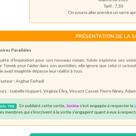
Tarif : 7,30
On pourra aller prendre un verre aprè
PRÉSENTATION DE LA S
oires Parallèles
uête d'inspiration pour son nouveau roman, Sylvie espionne ses voisi
e Tomek pour l'aider dans son quotidien, elle ignore que celui-ci va boule
lle avait imaginée dépasse leur réalité à tous.
isateur : Asghar Farhadi
urs :
Isabelle Huppert, Virginie Efira, Vincent Cassel, Pierre Niney, Adam
En publiant cette sortie,
Josine
s'est engagée à respecter la
Info
TMS
es membres qui s'inscrivent à la sortie s'engagent quant à eux à respect