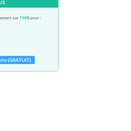
US
itement sur
TMS
) pour :
pte (GRATUIT)