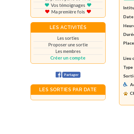
Vos témoignages
Intit
Ma première fois
Date
Heure
LES ACTIVITÉS
Durée
Les sorties
Plac
Proposer une sortie
Les membres
Créer un compte
Lieu 
Type 
Partager
Sorti
A
LES SORTIES PAR DATE
C