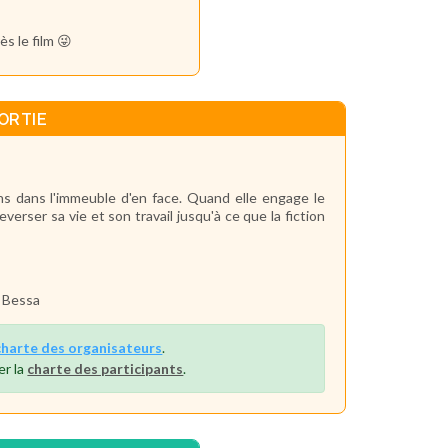
s le film 😜
ORTIE
ns dans l'immeuble d'en face. Quand elle engage le
verser sa vie et son travail jusqu'à ce que la fiction
Bessa
charte des organisateurs
.
er la
charte des participants
.