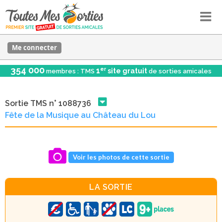
Me connecter
354 000
er
1
site gratuit
membres : TMS
de sorties amicales
Sortie TMS n° 1088736
Fête de la Musique au Château du Lou
Voir les photos de cette sortie
LA SORTIE