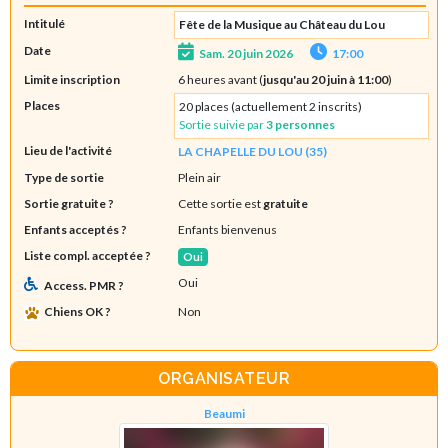
Intitulé
Fête de la Musique au Château du Lou
Date
Sam. 20 juin 2026
17:00
Limite inscription
6 heures avant (
jusqu'au 20 juin à 11:00
)
Places
20 places (actuellement 2 inscrits)
Sortie suivie par
3 personnes
Lieu de l'activité
LA CHAPELLE DU LOU (35)
Type de sortie
Plein air
Sortie gratuite ?
Cette sortie est
gratuite
Enfants acceptés ?
Enfants bienvenus
Liste compl. acceptée ?
Oui
Oui
Access. PMR ?
Chiens OK ?
Non
ORGANISATEUR
Beaumi