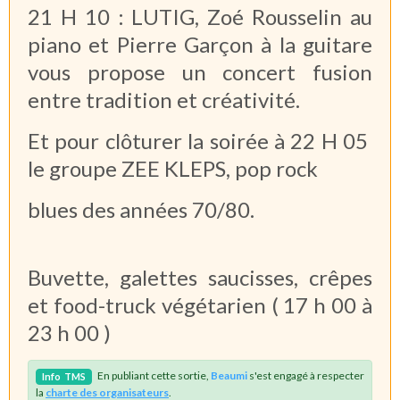
21 H 10 : LUTIG, Zoé Rousselin au
piano et Pierre Garçon à la guitare
vous propose un concert fusion
entre tradition et créativité.
Et pour clôturer la soirée à 22 H 05
le groupe ZEE KLEPS, pop rock
blues des années 70/80.
Buvette, galettes saucisses, crêpes
et food-truck végétarien ( 17 h 00 à
23 h 00 )
En publiant cette sortie,
Beaumi
s'est engagé à respecter
Info
TMS
la
charte des organisateurs
.