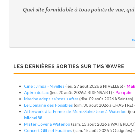
Quel site formidable à tous points de vue, qui
Vo
Vo
Vo
Vo
Vo
Vo
Vo
LES DERNIÈRES SORTIES SUR TMS WAVRE
Ciné : Jimpa - Nivelles
(jeu. 27 août 2026 à NIVELLES) -
Mak
Apéro du Lac
(jeu. 20 août 2026 à RIXENSART) -
Pasquie
Marche adeps saintes +after
(dim. 09 août 2026 à Saintes) 
Le Domaine des Possibles
(dim. 30 août 2026 à CHASTRE) 
Afterwork à la Ferme de Mont-Saint-Jean à Waterloo
(je
Michel88
Mister Cover à Waterloo
(sam. 15 août 2026 à WATERLOO)
Concert Glitz et Furalines
(sam. 15 août 2026 à Ottignies) 