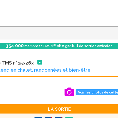
354 000
er
1
site gratuit
membres : TMS
de sorties amicales
e TMS n° 153263
nd en chalet, randonnées et bien-être
Voir les photos de cette
LA SORTIE