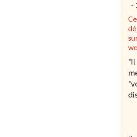
- 
Ce
dé
su
we
"I
me
"v
di