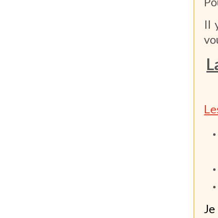
Po
Il
vo
L
Le
Je