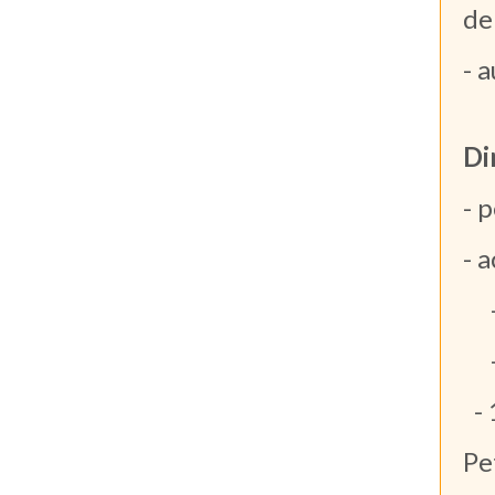
de
- 
Di
- 
- 
->
->
- 
Pe