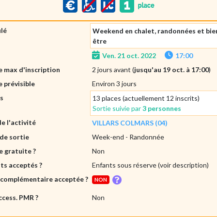
ulé
Weekend en chalet, randonnées et bie
être
Ven. 21 oct. 2022
17:00
 max d'inscription
2 jours avant (
jusqu'au 19 oct. à 17:00
)
 prévisible
Environ 3 jours
es
13 places (actuellement 12 inscrits)
Sortie suivie par
3 personnes
de l'activité
VILLARS COLMARS (04)
de sortie
Week-end
- Randonnée
e gratuite ?
Non
ts acceptés ?
Enfants sous réserve (voir description)
 complémentaire acceptée ?
NON
ccess. PMR ?
Non