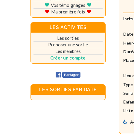
Vos témoignages
Ma première fois
Intit
LES ACTIVITÉS
Date
Les sorties
Heure
Proposer une sortie
Les membres
Durée
Créer un compte
Plac
Partager
Lieu 
Type 
LES SORTIES PAR DATE
Sorti
Enfan
Liste
A