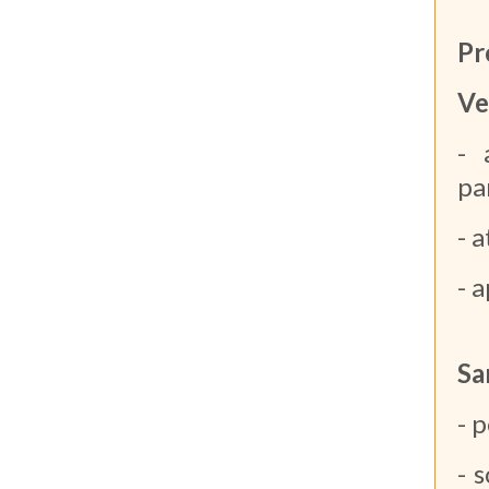
Pr
Ve
- 
pa
- 
- 
Sa
- 
- 