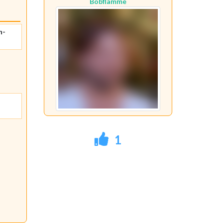
Bobflamme
n-
1