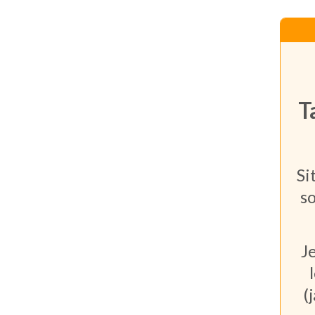
T
Si
so
J
(