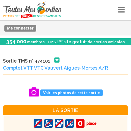
Me connecter
354 000
er
1
site gratuit
membres : TMS
de sorties amicales
Sortie TMS n° 474101
Complet VTT VTC Vauvert Aigues-Mortes A/R
Voir les photos de cette sortie
LA SORTIE