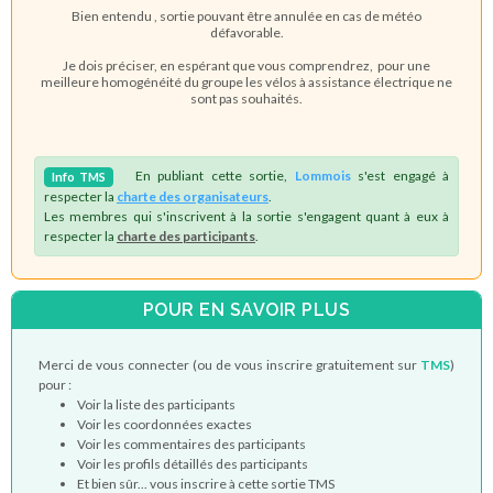
Bien entendu , sortie pouvant être annulée en cas de météo
défavorable.
Je dois préciser, en espérant que vous comprendrez, pour une
meilleure homogénéité du groupe les vélos à assistance électrique ne
sont pas souhaités.
En publiant cette sortie,
Lommois
s'est engagé à
Info
TMS
respecter la
charte des organisateurs
.
Les membres qui s'inscrivent à la sortie s'engagent quant à eux à
respecter la
charte des participants
.
POUR EN SAVOIR PLUS
Merci de vous connecter (ou de vous inscrire gratuitement sur
TMS
)
pour :
Voir la liste des participants
Voir les coordonnées exactes
Voir les commentaires des participants
Voir les profils détaillés des participants
Et bien sûr... vous inscrire à cette sortie TMS