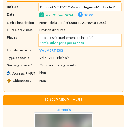
Intitulé
Complet VTT VTC Vauvert Aigues-Mortes A/R
Date
Mer. 21 févr. 2024
10:00
Limite inscription
Heure de la sortie (
jusqu'au 21 févr. à 10:00
)
Durée prévisible
Environ 4 heures
Places
15 places (actuellement 15 inscrits)
Sortie suivie par
5 personnes
Lieu de l'activité
VAUVERT (30)
Type de sortie
Vélo - VTT
- Plein air
Sortie gratuite ?
Cette sortie est
gratuite
Non
Access. PMR ?
Chiens OK ?
Non
ORGANISATEUR
Lommois